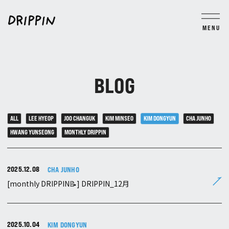
MENU
BLOG
MOVIE
PHOTO
TICKET
GROUP CHAT
BLOG
JOIN
LOGIN
ALL
LEE HYEOP
JOO CHANGUK
KIM MINSEO
KIM DONGYUN
CHA JUNHO
HWANG YUNSEONG
MONTHLY DRIPPIN
2025.12.08
CHA JUNHO
[monthly DRIPPIN📝] DRIPPIN_12月
2025.10.04
KIM DONGYUN