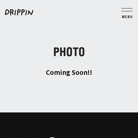
MENU
BLOG
MOVIE
PHOTO
TICKET
GROUP CHAT
PHOTO
JOIN
LOGIN
Coming Soon!!