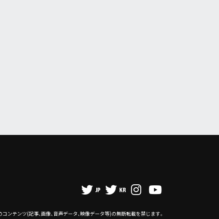
JP
KR
のコンテンツ
(記事、画像、音声データ、映像データ等)の無断転載を禁じます。