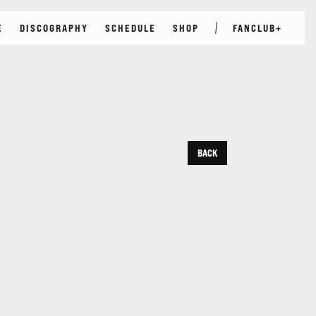
E
DISCOGRAPHY
SCHEDULE
SHOP
FANCLUB+
JOIN
LOGIN
E
PHOTO
TICKET
GROUP CHAT
BACK