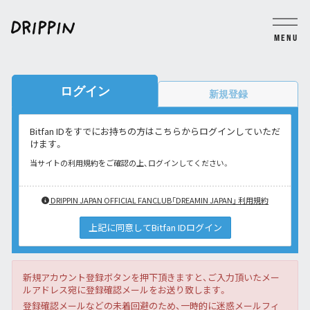
MENU
BLOG
MOVIE
PHOTO
TICKET
GROUP CHAT
ログイン
新規登録
Bitfan IDをすでにお持ちの方はこちらからログインしていただ
JOIN
LOGIN
けます。
当サイトの利用規約をご確認の上、ログインしてください。
DRIPPIN JAPAN OFFICIAL FANCLUB「DREAMIN JAPAN」 利用規約
上記に同意してBitfan IDログイン
新規アカウント登録ボタンを押下頂きますと、ご入力頂いたメー
ルアドレス宛に登録確認メールをお送り致します。
登録確認メールなどの未着回避のため、一時的に迷惑メールフィ