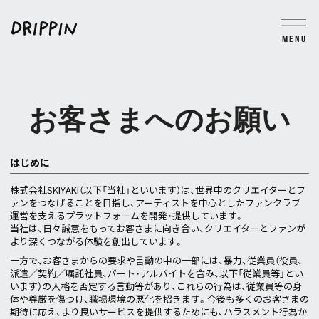
MENU
BLOG
MOVIE
PHOTO
TICKET
GROUP CHAT
お客さまへのお願い
JOIN
LOGIN
はじめに
株式会社SKIYAKI（以下「当社」といいます）は、世界中のクリエイターとフ
ァンをつなげることを目指し、アーティストを中心としたファンクラブ
運営を支えるプラットフォームを開発・提供しています。
当社は、日々誠意をもってお客さまに向き合い、クリエイターとファンが
より深くつながる体験を創出しています。
一方で、お客さまからの要求や言動の中の一部には、暴力、従業員（役員、
派遣／契約／嘱託社員、パート・アルバイトを含み、以下「従業員等」とい
います）の人格を否定する言動等があり、これらの行為は、従業員等の身
体や尊厳を傷つけ、職場環境の悪化を招きます。今後も多くのお客さまの
期待に応え、より良いサービスを提供するためにも、ハラスメント行為か