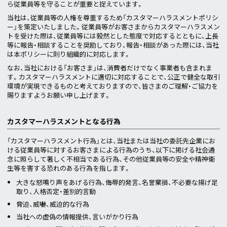
ら従業員等を守ることが重要と捉えています。
当社は、従業員等の人権を尊重するため「カスタマーハラスメントポリシ
ー」を策定いたしました。従業員等がお客さまからカスタマーハラスメン
トを受けた際は、従業員等には毅然とした態度で対応するとともに、上長
等に報告・相談することを奨励しており、報告・相談があった際には、当社
は本ポリシーに則り組織的に対応します。
なお、当社における「お客さま」は、消費者だけでなく事業者も含まれま
す。カスタマーハラスメントに適切に対応することで、公正で健全な取引
環境が実現できるものと考えておりますので、皆さまのご理解・ご協力を
賜りますようお願い申し上げます。
カスタマーハラスメントとなる行為
「カスタマーハラスメント行為」とは、当社または当社の委託先企業にお
ける従業員等に対するお客さまによる行為のうち、以下に掲げる社会通
念に照らして著しく不相当である行為、その他従業員等の安全や精神衛
生等を害する恐れのある行為を指します。
大きな怒鳴り声をあげる行為、侮辱的発言、名誉棄損、不必要な揚げ足
取り、人格否定・差別的言動
脅迫、威嚇、威迫的な行為
当社への虚偽の情報提供、言いがかり行為