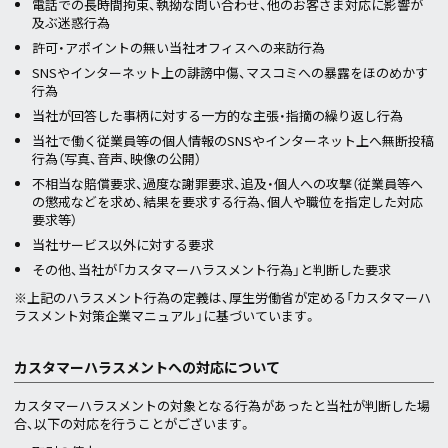
電話での長時間拘束、執拗な問い合わせ、他のお客さま対応に影響が
及ぶ迷惑行為
許可・アポイントの無い当社オフィスへの来訪行為
SNSやインターネット上の誹謗中傷、マスコミへの暴露をほのめかす
行為
当社が回答した事柄に対する一方的な主張・指摘の繰り返し行為
当社で働く従業員等の個人情報のSNSやインターネット上へ無断投稿
行為（写真、音声、映像の公開）
不相当な賠償要求、過度な謝罪要求、追及・個人への攻撃（従業員等へ
の懲戒などを求め、結果を要求する行為、個人や職位を指定した対応
要求等）
当社サービス以外に対する要求
その他、当社が「カスタマーハラスメント行為」と判断した要求
※上記のハラスメント行為の定義は、厚生労働省が定める「カスタマーハ
ラスメント対策企業マニュアル」に基づいています。
カスタマーハラスメントへの対応について
カスタマーハラスメントの対象となる行為があったと当社が判断した場
合、以下の対応を行うことがございます。