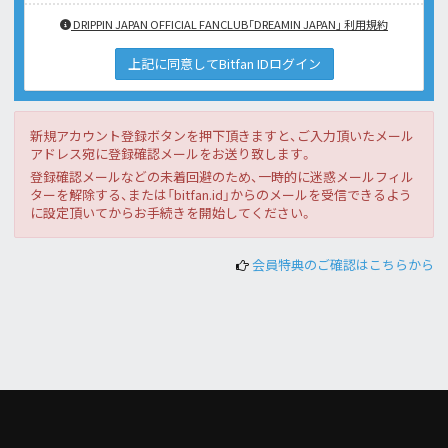
DRIPPIN JAPAN OFFICIAL FANCLUB「DREAMIN JAPAN」 利用規約
上記に同意してBitfan IDログイン
新規アカウント登録ボタンを押下頂きますと、ご入力頂いたメール
アドレス宛に登録確認メールをお送り致します。
登録確認メールなどの未着回避のため、一時的に迷惑メールフィル
ターを解除する、または「bitfan.id」からのメールを受信できるよう
に設定頂いてからお手続きを開始してください。
会員特典のご確認はこちらから