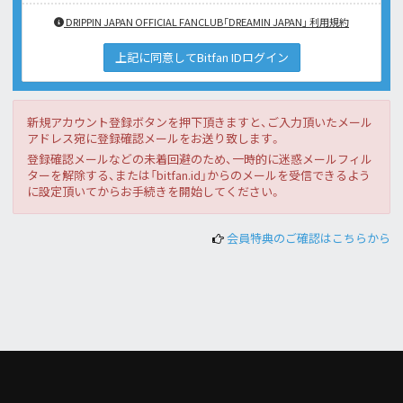
DRIPPIN JAPAN OFFICIAL FANCLUB「DREAMIN JAPAN」 利用規約
上記に同意してBitfan IDログイン
新規アカウント登録ボタンを押下頂きますと、ご入力頂いたメール
アドレス宛に登録確認メールをお送り致します。
登録確認メールなどの未着回避のため、一時的に迷惑メールフィル
ターを解除する、または「bitfan.id」からのメールを受信できるよう
に設定頂いてからお手続きを開始してください。
会員特典のご確認はこちらから