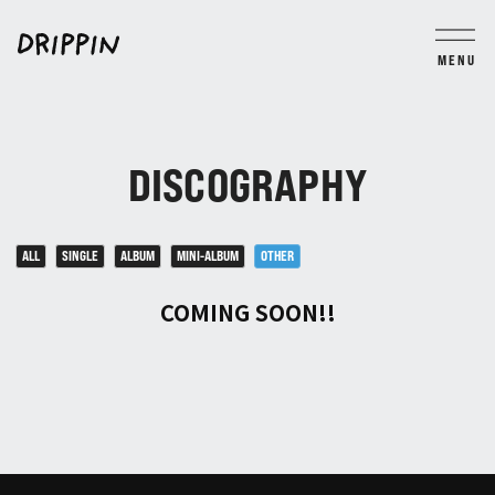
MENU
BLOG
MOVIE
PHOTO
TICKET
GROUP CHAT
DISCOGRAPHY
JOIN
LOGIN
ALL
SINGLE
ALBUM
MINI-ALBUM
OTHER
COMING SOON!!