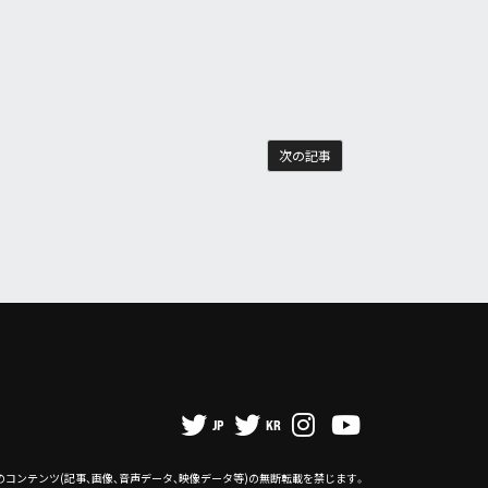
次の記事
JP
KR
のコンテンツ
(記事、画像、音声データ、映像データ等)の無断転載を禁じます。