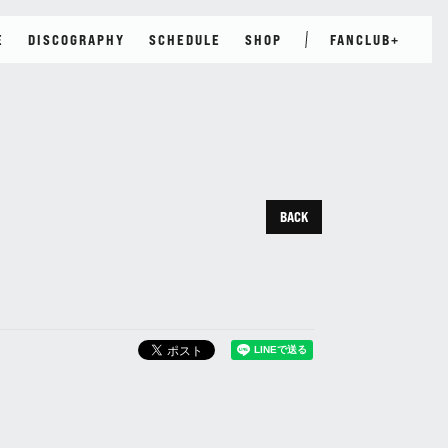
E
DISCOGRAPHY
SCHEDULE
SHOP
FANCLUB+
JOIN
LOGIN
E
PHOTO
TICKET
GROUP CHAT
BACK