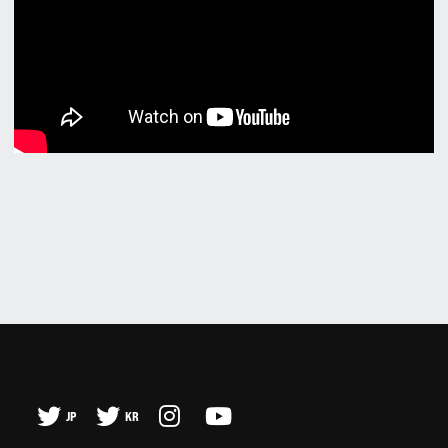
JP
KR