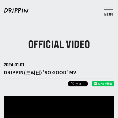
MENU
BLOG
MOVIE
PHOTO
TICKET
GROUP CHAT
OFFICIAL VIDEO
JOIN
LOGIN
2024
01
01
DRIPPIN(드리핀) 'SO GOOD' MV