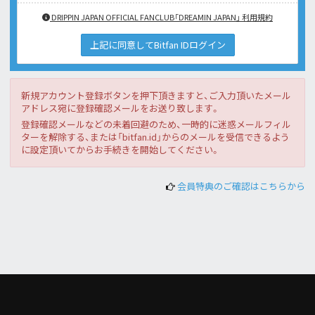
DRIPPIN JAPAN OFFICIAL FANCLUB「DREAMIN JAPAN」 利用規約
上記に同意してBitfan IDログイン
新規アカウント登録ボタンを押下頂きますと、ご入力頂いたメール
アドレス宛に登録確認メールをお送り致します。
登録確認メールなどの未着回避のため、一時的に迷惑メールフィル
ターを解除する、または「bitfan.id」からのメールを受信できるよう
に設定頂いてからお手続きを開始してください。
会員特典のご確認はこちらから